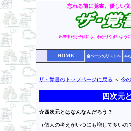
忘れる前に覚書。優しい文
出来るだけ子供にも、わかりやすいよう
HOME
全ページのリストへ
今の
ザ・覚書のトップページに戻る
＜
今
四次元
☆四次元とはなんなんだろう？
（個人の考えがいつにも増して多いの