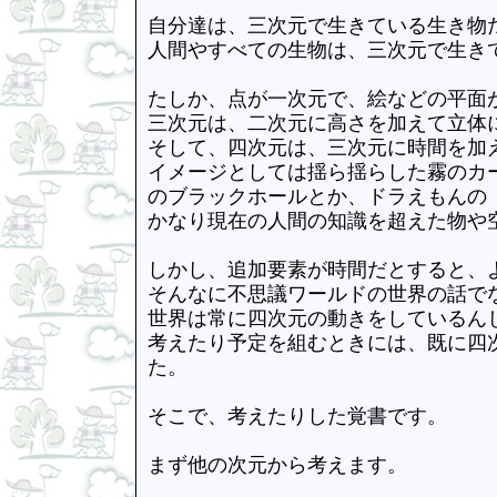
自分達は、三次元で生きている生き物
人間やすべての生物は、三次元で生き
たしか、点が一次元で、絵などの平面
三次元は、二次元に高さを加えて立体
そして、四次元は、三次元に時間を加
イメージとしては揺ら揺らした霧のカ
のブラックホールとか、ドラえもんの
かなり現在の人間の知識を超えた物や
しかし、追加要素が時間だとすると、
そんなに不思議ワールドの世界の話で
世界は常に四次元の動きをしているん
考えたり予定を組むときには、既に四
た。
そこで、考えたりした覚書です。
まず他の次元から考えます。