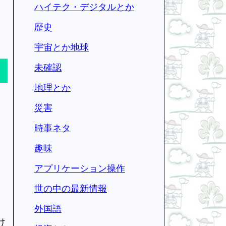
ハイテク・デジタルとか
歴史
宇宙とか地球
未確認
地理とか
災害
時事ネタ
趣味
アプリケーション操作
世の中の最新情報
外国語
け