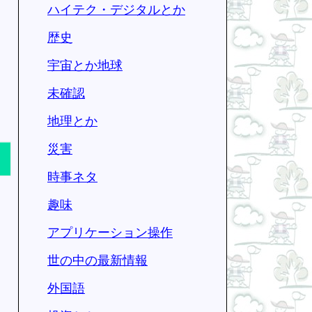
ハイテク・デジタルとか
歴史
宇宙とか地球
未確認
地理とか
災害
時事ネタ
趣味
アプリケーション操作
世の中の最新情報
外国語