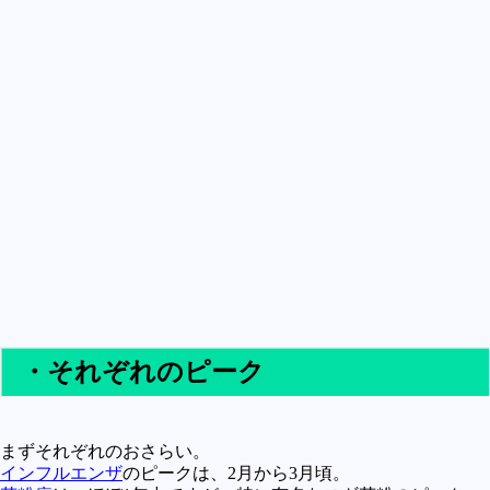
買うべきか買わざるべきか
社会
政治
歴史
世の中の最新情報
投資とか
時事ネタ
自然
地理とか
災害
・それぞれのピーク
宇宙とか地球
ハイテク・デジタルとか
まずそれぞれのおさらい。
趣味
インフルエンザ
のピークは、2月から3月頃。