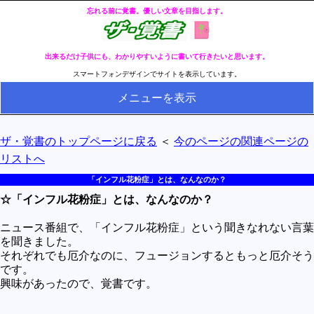
忘れる前に覚書。優しい文章を目指します。
出来るだけ子供にも、わかりやすいように書いて行きたいと思います。
スマートフォンデザインでサイトを表示しています。
メニューを表示
HOME
ザ・覚書のトップページに戻る
＜
今のページの関連ページの
全ページのリストへ
リストへ
今の分類ページのリストへ
「インフル花粉症」とは、なんなのか？
☆「インフル花粉症」とは、なんなのか？
健康
冬・冷え性対策
ニュース番組で、「インフル花粉症」という聞きなれない言葉
を聞きました。
生活
それぞれでも厄介なのに、フュージョンするともっと厄介そう
です。
料理とか食べ物
興味があったので、覚書です。
外国語