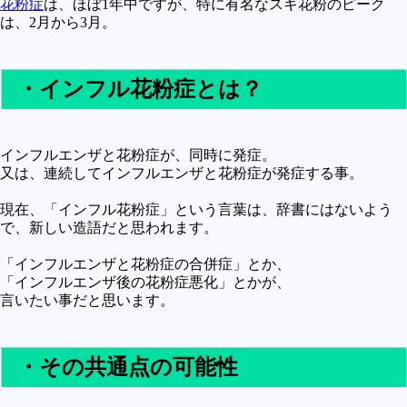
花粉症
は、ほぼ1年中ですが、特に有名なスギ花粉のピーク
未確認
は、2月から3月。
テレビドラマとか
アプリケーション操作
・インフル花粉症とは？
プログラミング(C言語)
プログラミング(VBA)
インフルエンザと花粉症が、同時に発症。
又は、連続してインフルエンザと花粉症が発症する事。
プログラミング(HTML)
プログラミング(PHP)
現在、「インフル花粉症」という言葉は、辞書にはないよう
で、新しい造語だと思われます。
プログラミング(JavaScript)
「インフルエンザと花粉症の合併症」とか、
「インフルエンザ後の花粉症悪化」とかが、
言いたい事だと思います。
・その共通点の可能性