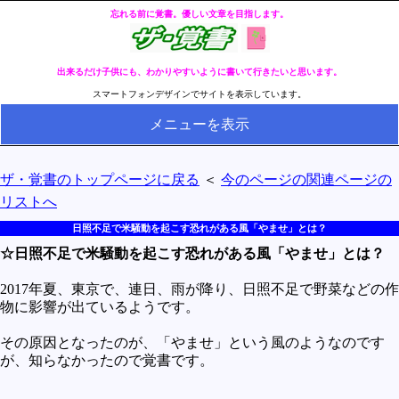
忘れる前に覚書。優しい文章を目指します。
出来るだけ子供にも、わかりやすいように書いて行きたいと思います。
スマートフォンデザインでサイトを表示しています。
メニューを表示
HOME
ザ・覚書のトップページに戻る
＜
今のページの関連ページの
全ページのリストへ
リストへ
今の分類ページのリストへ
日照不足で米騒動を起こす恐れがある風「やませ」とは？
☆日照不足で米騒動を起こす恐れがある風「やませ」とは？
健康
冬・冷え性対策
2017年夏、東京で、連日、雨が降り、日照不足で野菜などの作
物に影響が出ているようです。
生活
その原因となったのが、「やませ」という風のようなのです
料理とか食べ物
が、知らなかったので覚書です。
外国語