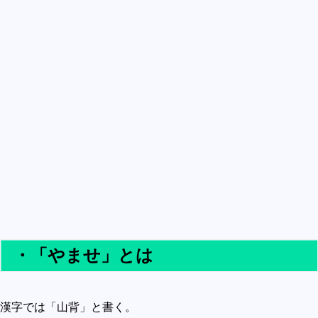
買うべきか買わざるべきか
社会
政治
歴史
世の中の最新情報
投資とか
時事ネタ
自然
地理とか
災害
・「やませ」とは
宇宙とか地球
ハイテク・デジタルとか
趣味
漢字では「山背」と書く。