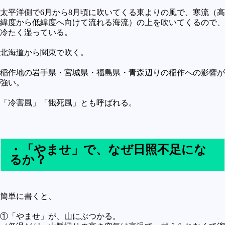
未確認
太平洋側で6月から8月頃に吹いてくる東よりの風で、寒流（高
緯度から低緯度へ向けて流れる海流）の上を吹いてくるので、
テレビドラマとか
冷たく湿っている。
アプリケーション操作
北海道から関東で吹く。
プログラミング(C言語)
稲作地の岩手県・宮城県・福島県・青森辺りの稲作への影響が
プログラミング(VBA)
強い。
プログラミング(HTML)
「冷害風」「餓死風」とも呼ばれる。
プログラミング(PHP)
プログラミング(JavaScript)
・「やませ」で、なぜ日照不足にな
るか？
簡単に書くと、
①「やませ」が、山にぶつかる。