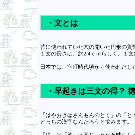
・文とは
昔に使われていた穴の開いた円形の貨
１文の長さは、約2.4ｃｍらしく、１
日本では、室町時代頃から使われだし
・早起きは三文の得？ 
「はやおきはさんもんのとく」の「と
どっちの漢字なんだろうと悩みます。
「得」は「徳」は同じような意味らし