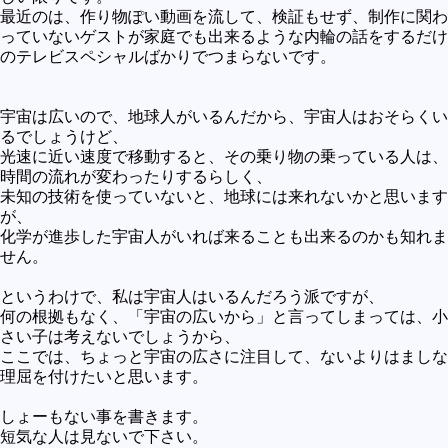
最近のは、作り物ぽい動画を流して、検証もせず、制作に関わ
未確認
っていないゲストが家庭でも出来るような内輪の話をするだけ
テレビドラマとか
のテレビスペシャルばかりでつまらないです。
アプリケーション操作
宇宙は広いので、地球人がいるんだから、宇宙人はおそらくい
プログラミング(C言語)
るでしょうけど、
光速に近い速度で移動すると、その乗り物の乗っている人は、
プログラミング(VBA)
時間の流れが変わったりするらしく、
プログラミング(HTML)
未知の技術を使っていないと、地球には来れないかと思います
が、
プログラミング(PHP)
化学が進歩した宇宙人がいれば来ることも出来るのかも知れま
せん。
プログラミング(JavaScript)
というわけで、私は宇宙人はいるんだろう派ですが、
何の根拠もなく、「宇宙の広いから」と言ってしまっては、小
さい子は考えないでしょうから、
ここでは、ちょっと宇宙の広さに注目して、ないよりはましな
理屈を付けたいと思います。
しょーもない事を書きます。
短気な人は見ないで下さい。