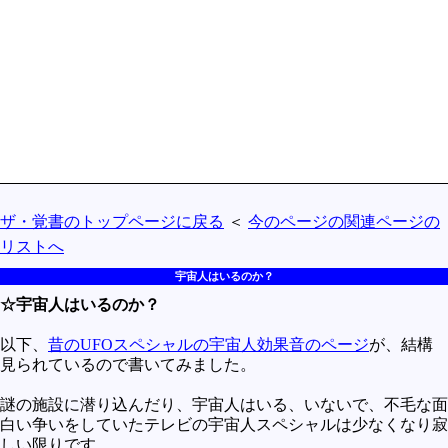
買うべきか買わざるべきか
社会
政治
歴史
世の中の最新情報
投資とか
ザ・覚書のトップページに戻る
＜
今のページの関連ページの
時事ネタ
リストへ
自然
宇宙人はいるのか？
地理とか
☆宇宙人はいるのか？
災害
以下、
昔のUFOスペシャルの宇宙人効果音のページ
が、結構
宇宙とか地球
見られているので書いてみました。
ハイテク・デジタルとか
謎の施設に潜り込んだり、宇宙人はいる、いないで、不毛な面
白い争いをしていたテレビの宇宙人スペシャルは少なくなり寂
趣味
しい限りです。