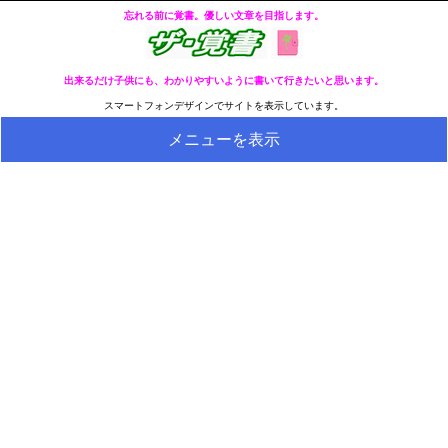
忘れる前に覚書。優しい文章を目指します。
出来るだけ子供にも、わかりやすいように書いて行きたいと思います。
スマートフォンデザインでサイトを表示しています。
メニューを表示
HOME
全ページのリストへ
今の分類ページのリストへ
健康
冬・冷え性対策
生活
料理とか食べ物
外国語