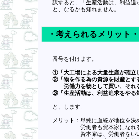
訳すると、「生産活動は、利益追求
と、なるかも知れません。
・考えられるメリット
番号を付けます。
①「大工場による大量生産が確立し
②「物を作る為の資源を財産とする
労働力を物として買い、それを上
③「生産活動は、利益追求をやる気
と、します。
メリット：単純に血統が地位を決め
労働者も資本家になれるか
資本家は、労働者をいいよ