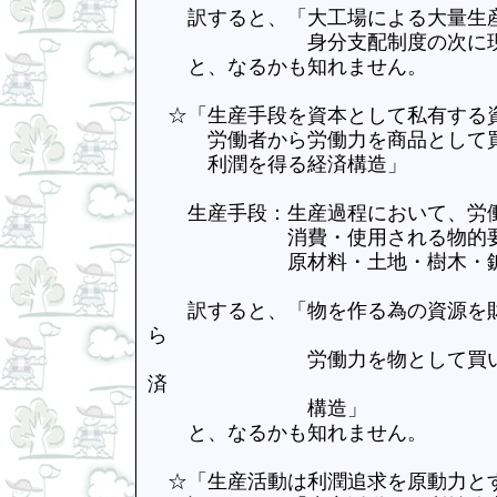
訳すると、「大工場による大量生産
身分支配制度の次に現れ
と、なるかも知れません。
☆「生産手段を資本として私有する資
労働者から労働力を商品として買い
利潤を得る経済構造」
生産手段：生産過程において、労働
消費・使用される物的要
原材料・土地・樹木・鉱石・
訳すると、「物を作る為の資源を財
ら
労働力を物として買い、それを
済
構造」
と、なるかも知れません。
☆「生産活動は利潤追求を原動力とす