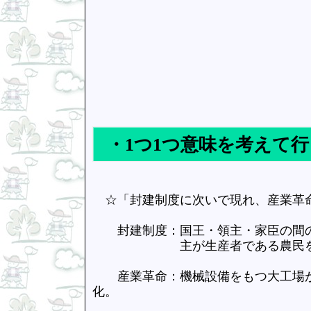
・1つ1つ意味を考えて
☆「封建制度に次いで現れ、産業革
封建制度：国王・領主・家臣の間の
主が生産者である農民を身分
産業革命：機械設備をもつ大工場が
化。