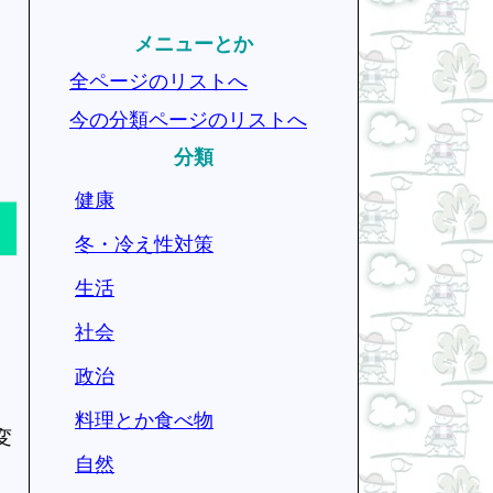
メニューとか
全ページのリストへ
今の分類ページのリストへ
分類
健康
冬・冷え性対策
生活
社会
政治
料理とか食べ物
変
自然