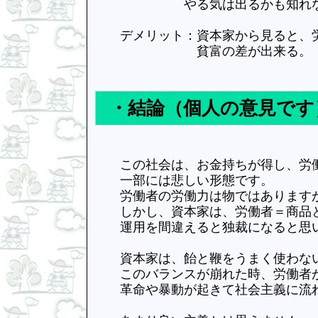
やる気は出るかも知れな
デメリット：資本家から見ると、労
貧富の差が出来る。
・結論（個人の意見です
この社会は、お金持ちが得し、労働
一部には悲しい形態です。
労働者の労働力は物ではありますが
しかし、資本家は、労働者＝商品と
運用を間違えると独裁になると思
資本家は、飴と鞭をうまく使わない
このバランスが崩れた時、労働者が
革命や暴動が起きて社会主義に流れ