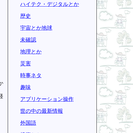
ハイテク・デジタルとか
歴史
宇宙とか地球
未確認
地理とか
災害
時事ネタ
か
趣味
経
アプリケーション操作
世の中の最新情報
外国語