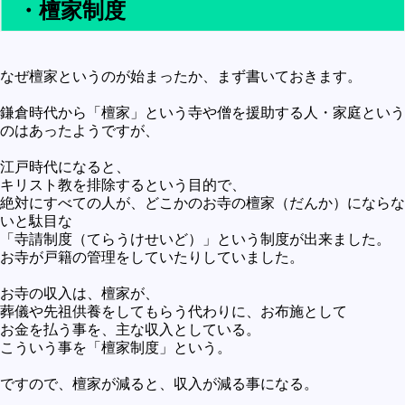
・檀家制度
未確認
テレビドラマとか
なぜ檀家というのが始まったか、まず書いておきます。
アプリケーション操作
プログラミング(C言語)
鎌倉時代から「檀家」という寺や僧を援助する人・家庭という
のはあったようですが、
プログラミング(VBA)
江戸時代になると、
プログラミング(HTML)
キリスト教を排除するという目的で、
絶対にすべての人が、どこかのお寺の檀家（だんか）にならな
プログラミング(PHP)
いと駄目な
プログラミング(JavaScript)
「寺請制度（てらうけせいど）」という制度が出来ました。
お寺が戸籍の管理をしていたりしていました。
お寺の収入は、檀家が、
葬儀や先祖供養をしてもらう代わりに、お布施として
お金を払う事を、主な収入としている。
こういう事を「檀家制度」という。
ですので、檀家が減ると、収入が減る事になる。