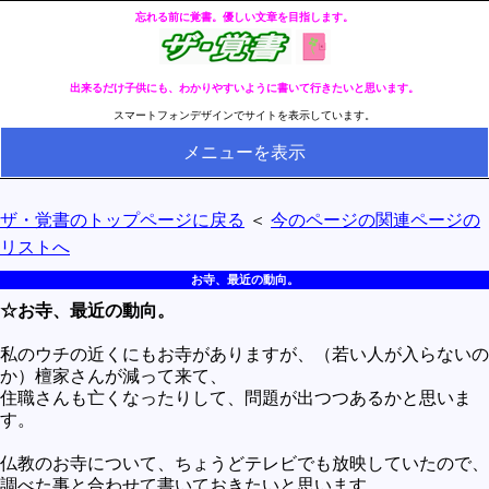
忘れる前に覚書。優しい文章を目指します。
出来るだけ子供にも、わかりやすいように書いて行きたいと思います。
スマートフォンデザインでサイトを表示しています。
メニューを表示
HOME
ザ・覚書のトップページに戻る
＜
今のページの関連ページの
全ページのリストへ
リストへ
今の分類ページのリストへ
お寺、最近の動向。
☆お寺、最近の動向。
健康
冬・冷え性対策
私のウチの近くにもお寺がありますが、（若い人が入らないの
か）檀家さんが減って来て、
生活
住職さんも亡くなったりして、問題が出つつあるかと思いま
す。
料理とか食べ物
仏教のお寺について、ちょうどテレビでも放映していたので、
外国語
調べた事と合わせて書いておきたいと思います。