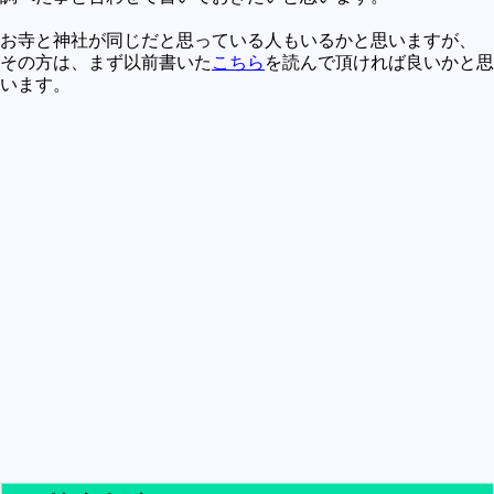
買うべきか買わざるべきか
お寺と神社が同じだと思っている人もいるかと思いますが、
社会
その方は、まず以前書いた
こちら
を読んで頂ければ良いかと思
います。
政治
歴史
世の中の最新情報
投資とか
時事ネタ
自然
地理とか
災害
宇宙とか地球
ハイテク・デジタルとか
趣味