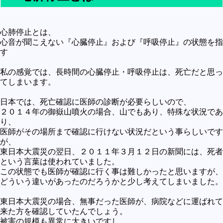
未確認
テレビドラマとか
心肺停止とは、
心音が聞こえない『心臓停止』および『呼吸停止』の状態を指
アプリケーション操作
す
プログラミング(C言語)
私の感覚では、長時間の心臓停止・呼吸停止は、死亡だと思っ
プログラミング(VBA)
てしまいます。
プログラミング(HTML)
日本では、死亡確認に医師の診断が必要らしいので、
２０１４年の御嶽山噴火の場合、山でもあり、特殊な状況であ
プログラミング(PHP)
り、
プログラミング(JavaScript)
医師がその場所まで確認に行けない状況だという事らしいです
が、
東日本大震災の翌日、２０１１年３月１２日の新聞には、死者
という言葉は使われていました。
この状態でも医師が確認に行く事は難しかったと思いますが、
どういう違いがあったのだろうかと少し考えてしまいました。
東日本大震災の場合、無事だった医師が、病院などに運ばれて
来た方を確認していたんでしょう。
被害の規模も異常に大きいですし。