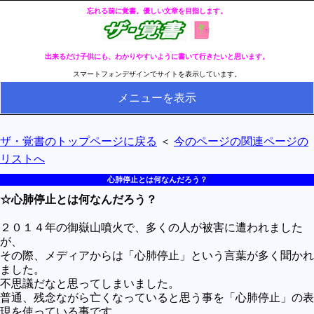
忘れる前に覚書。優しい文章を目指します。
出来るだけ子供にも、わかりやすいように書いて行きたいと思います。
スマートフォンデザインでサイトを表示しています。
メニューを表示
HOME
ザ・覚書のトップページに戻る
＜
今のページの関連ページの
全ページのリストへ
リストへ
今の分類ページのリストへ
心肺停止とは何なんだろう？
☆心肺停止とは何なんだろう？
健康
冬・冷え性対策
２０１４年の御嶽山噴火で、多くの人が被害に遭われました
が、
生活
その際、メディアからは「心肺停止」という言葉が多く聞かれ
ました。
料理とか食べ物
不思議だなと思ってしまいました。
普通、残念ながら亡くなっていると思う事を「心肺停止」の表
外国語
現を使っている事です。