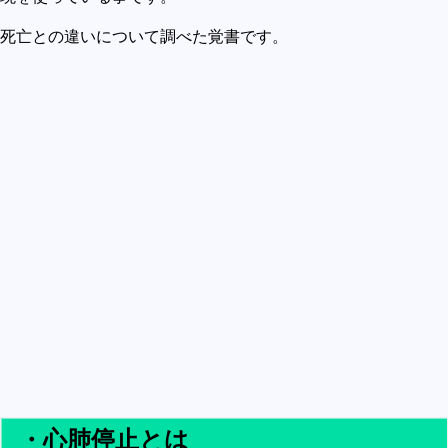
買うべきか買わざるべきか
死亡との違いについて調べた覚書です。
社会
政治
歴史
世の中の最新情報
投資とか
時事ネタ
自然
地理とか
災害
宇宙とか地球
ハイテク・デジタルとか
趣味
・心肺停止とは