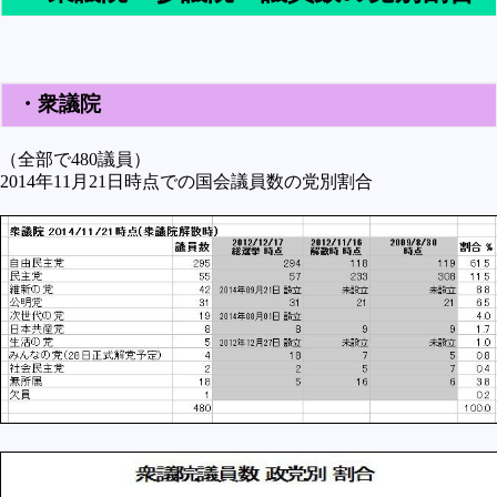
未確認
テレビドラマとか
アプリケーション操作
・衆議院
プログラミング(C言語)
（全部で480議員）
プログラミング(VBA)
2014年11月21日時点での国会議員数の党別割合
プログラミング(HTML)
プログラミング(PHP)
プログラミング(JavaScript)