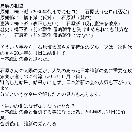
見解の相違：
原発：橋下派（2030年代までにゼロ） 石原派（ゼロは否定）
原発輸出：橋下派（反対） 石原派（賛成）
憲法：橋下派（改正したい） 石原派（現行憲法を破棄）
歴史：橋下派（前の戦争 侵略戦争と受け止められても仕方な
い） 石原派（前の戦争 侵略戦争ではない）
そういう事から、石原慎太郎さん支持派のグループは、次世代
の党を2014年8月1日に結党して、
日本維新の会と別れた。
石原さんの太陽の党が、人気のあった日本維新の会に重要な政
策案が違うのに合流（2012年11月17日）。
野合した結果、結果が出せず、日本維新の会の人気も下がって
来て、
分党というか空中分解したとの見方もあります。
・結いの党はなぜなくなったたか？
日本維新の会と合併する事になった為、2014年9月21日に消
滅。
合併後は、維新の党となる。