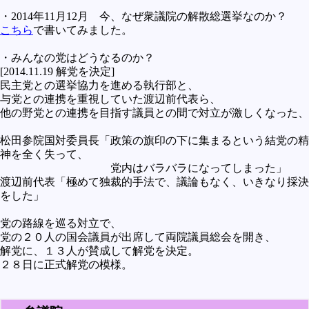
・2014年11月12月 今、なぜ衆議院の解散総選挙なのか？
こちら
で書いてみました。
・みんなの党はどうなるのか？
[2014.11.19 解党を決定]
民主党との選挙協力を進める執行部と、
与党との連携を重視していた渡辺前代表ら、
他の野党との連携を目指す議員との間で対立が激しくなった、
松田参院国対委員長「政策の旗印の下に集まるという結党の精
神を全く失って、
党内はバラバラになってしまった」
渡辺前代表「極めて独裁的手法で、議論もなく、いきなり採決
をした」
党の路線を巡る対立で、
党の２０人の国会議員が出席して両院議員総会を開き、
解党に、１３人が賛成して解党を決定。
２８日に正式解党の模様。