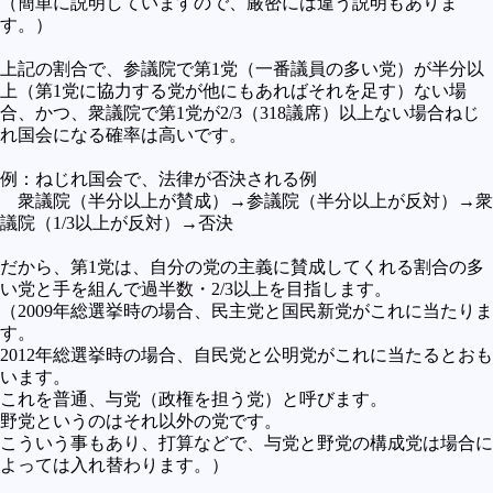
（簡単に説明していますので、厳密には違う説明もありま
す。）
上記の割合で、参議院で第1党（一番議員の多い党）が半分以
上（第1党に協力する党が他にもあればそれを足す）ない場
合、かつ、衆議院で第1党が2/3（318議席）以上ない場合ねじ
れ国会になる確率は高いです。
例：ねじれ国会で、法律が否決される例
衆議院（半分以上が賛成）→参議院（半分以上が反対）→衆
議院（1/3以上が反対）→否決
だから、第1党は、自分の党の主義に賛成してくれる割合の多
い党と手を組んで過半数・2/3以上を目指します。
（2009年総選挙時の場合、民主党と国民新党がこれに当たりま
す。
2012年総選挙時の場合、自民党と公明党がこれに当たるとおも
います。
これを普通、与党（政権を担う党）と呼びます。
野党というのはそれ以外の党です。
こういう事もあり、打算などで、与党と野党の構成党は場合に
よっては入れ替わります。）