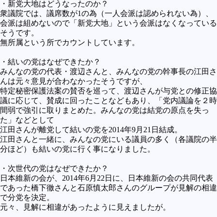
・新党大地はどうなったのか？
衆議院では、議席数が1の為（一人会派は認められない為）、
会派は組めないので「新党大地」という会派はなくなっている
そうです。
無所属という所でカウントしています。
・結いの党はなぜできたか？
みんなの党の代表・渡辺さんと、みんなの党の幹事長の江田さ
んは元々意見が合わなかったそうですが、
特定秘密保護法案の賛否を巡って、渡辺さんが与党との修正協
議に応じて、賛成に回ったことなどもあり、「党内議論を２時
間弱で強引に取りまとめた。みんなの党は結党の原点を失っ
た」などとして
江田さんが離党して結いの党を2014年9月21日結成。
江田さんと一緒に、みんなの党にいる議員の多く（各議院の半
分ほど）も結いの党に行く事になりました。
・次世代の党はなぜできたか？
日本維新の会が、2014年6月22日に、日本維新の会の共同代表
であった橋下徹さんと石原慎太郎さんのグループが見解の相違
で分党を決定。
元々、見解に相違があったように見えましたが。