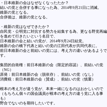
・日本維新の会はなぜなくなったたか？
結いの党と合併する事になった為、2014年9月21日に消滅。
維新の党となる。
合併後は、維新の党となる。
・維新の党はなぜできたか？
自民党・公明党に対抗する勢力を結集する為、更なる野党再編
を進めて行きたいという名目で、
日本維新の会と結いの党が、2014年9月24日結党。
維新の会の橋下代表と結いの党の江田代表が共同代表に。
前日本維新の会と前結いの党には、考え方の違いがあるようで
す。
集団的自衛権：前日本維新の会（限定的容認）、前結いの党
（NG）
原発：前日本維新の会（脱依存）、前結いの党（なし）
消費税：前日本維新の会（賛成）、前結いの党（慎重）
根本の考え方が違う党が、本来一緒になるのはおかしいので
（もちろん個々の国会議員が根本の考え方の違う党に入る事
も）
野合でないのを期待したいです。