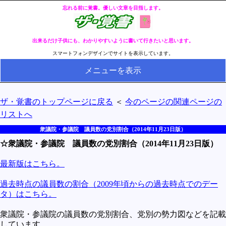
忘れる前に覚書。優しい文章を目指します。
出来るだけ子供にも、わかりやすいように書いて行きたいと思います。
スマートフォンデザインでサイトを表示しています。
メニューを表示
HOME
ザ・覚書のトップページに戻る
＜
今のページの関連ページの
全ページのリストへ
リストへ
今の分類ページのリストへ
衆議院・参議院 議員数の党別割合（2014年11月23日版）
☆衆議院・参議院 議員数の党別割合（2014年11月23日版）
健康
冬・冷え性対策
最新版はこちら。
生活
過去時点の議員数の割合（2009年頃からの過去時点でのデー
タ）はこちら。
料理とか食べ物
衆議院・参議院の議員数の党別割合、党別の勢力図などを記載
外国語
しています。