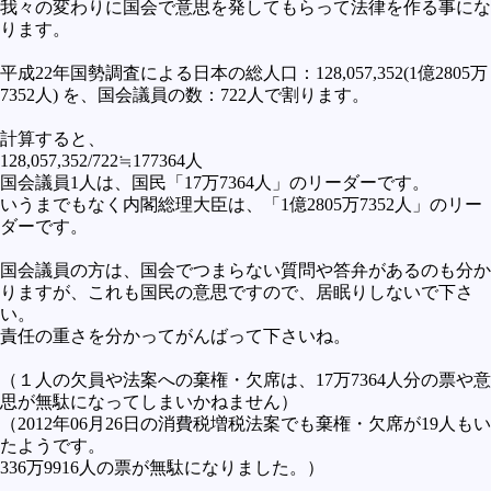
我々の変わりに国会で意思を発してもらって法律を作る事にな
ります。
平成22年国勢調査による日本の総人口：128,057,352(1億2805万
7352人) を、国会議員の数：722人で割ります。
計算すると、
128,057,352/722≒177364人
国会議員1人は、国民「17万7364人」のリーダーです。
いうまでもなく内閣総理大臣は、「1億2805万7352人」のリー
ダーです。
国会議員の方は、国会でつまらない質問や答弁があるのも分か
りますが、これも国民の意思ですので、居眠りしないで下さ
い。
責任の重さを分かってがんばって下さいね。
（１人の欠員や法案への棄権・欠席は、17万7364人分の票や意
思が無駄になってしまいかねません）
（2012年06月26日の消費税増税法案でも棄権・欠席が19人もい
たようです。
336万9916人の票が無駄になりました。）