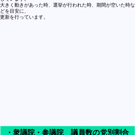
買うべきか買わざるべきか
大きく動きがあった時、選挙が行われた時、期間が空いた時な
どを目安に、
社会
更新を行っています。
政治
歴史
世の中の最新情報
投資とか
時事ネタ
自然
地理とか
災害
宇宙とか地球
ハイテク・デジタルとか
趣味
・衆議院・参議院 議員数の党別割合