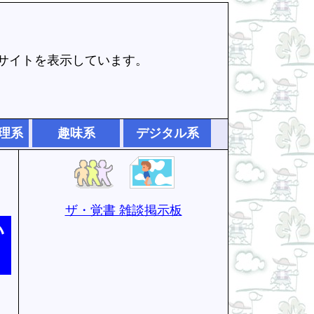
でサイトを表示しています。
理系
趣味系
デジタル系
ザ・覚書 雑談掲示板
い