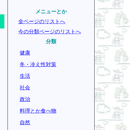
メニューとか
全ページのリストへ
今の分類ページのリストへ
分類
、
健康
冬・冷え性対策
生活
社会
政治
料理とか食べ物
自然