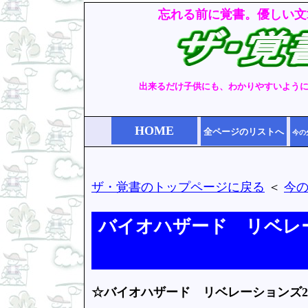
忘れる前に覚書。優しい文
出来るだけ子供にも、わかりやすいよう
HOME
全ページのリストへ
今の
ザ・覚書のトップページに戻る
＜
今
バイオハザード リベレ
☆バイオハザード リベレーションズ