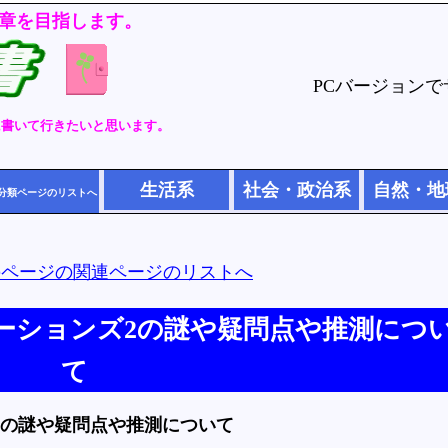
章を目指します。
PCバージョン
に書いて行きたいと思います。
生活系
社会・政治系
自然・地
分類ページのリストへ
のページの関連ページのリストへ
ーションズ2の謎や疑問点や推測につ
て
2の謎や疑問点や推測について