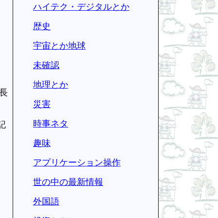
ハイテク・デジタルとか
歴史
宇宙とか地球
未確認
地理とか
長
災害
時事ネタ
記
趣味
アプリケーション操作
世の中の最新情報
外国語