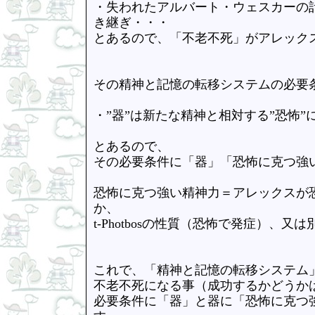
・失われたアルバート・ウェスカーの
き継ぎ・・・
とあるので、「不老不死」がアレック
その精神と記憶の転移システムの必要
・”器”は新たな精神と相対する”恐怖
とあるので、
その必要条件に「器」「恐怖に克つ強
恐怖に克つ強い精神力＝アレックスが
か、
t-Photbosの性質（恐怖で発症）、
これで、「精神と記憶の転移システム
不老不死になる事（成功するかどうか
必要条件に「器」と器に「恐怖に克つ