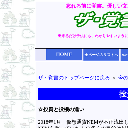
忘れる前に覚書。優しい文
出来るだけ子供にも、わかりやすいよう
HOME
全ページのリストへ
今の
ザ・覚書のトップページに戻る
＜
今
投
☆投資と投機の違い
2018年1月、仮想通貨NEMが不正流