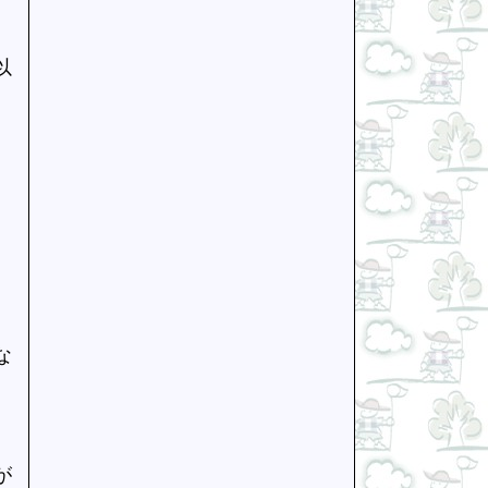
以
な
が