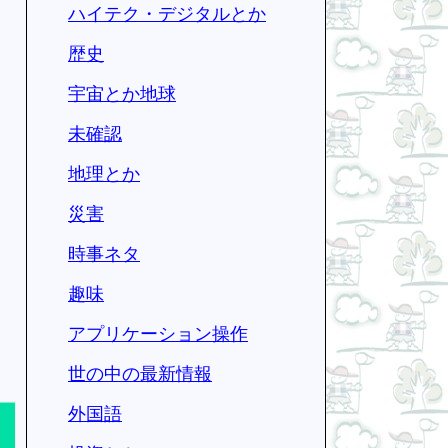
ハイテク・デジタルとか
歴史
宇宙とか地球
未確認
地理とか
災害
時事ネタ
趣味
アプリケーション操作
世の中の最新情報
外国語