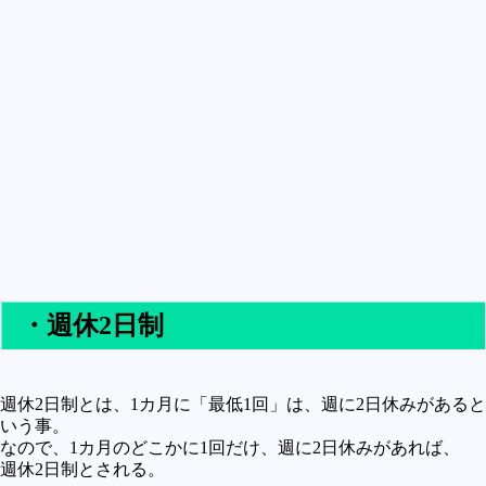
買うべきか買わざるべきか
社会
政治
歴史
世の中の最新情報
投資とか
時事ネタ
自然
地理とか
・週休2日制
災害
宇宙とか地球
週休2日制とは、1カ月に「最低1回」は、週に2日休みがあると
いう事。
ハイテク・デジタルとか
なので、1カ月のどこかに1回だけ、週に2日休みがあれば、
趣味
週休2日制とされる。