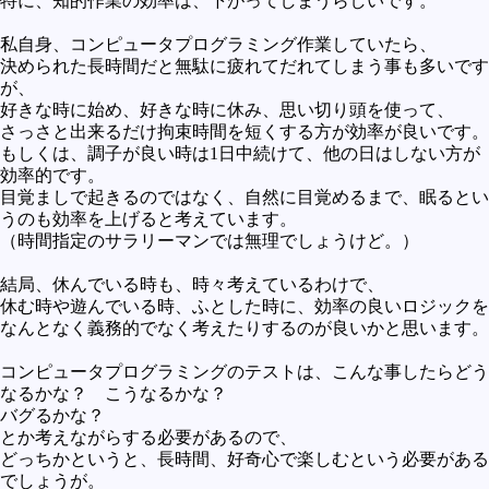
特に、知的作業の効率は、下がってしまうらしいです。
私自身、コンピュータプログラミング作業していたら、
決められた長時間だと無駄に疲れてだれてしまう事も多いです
が、
好きな時に始め、好きな時に休み、思い切り頭を使って、
さっさと出来るだけ拘束時間を短くする方が効率が良いです。
もしくは、調子が良い時は1日中続けて、他の日はしない方が
効率的です。
目覚ましで起きるのではなく、自然に目覚めるまで、眠るとい
うのも効率を上げると考えています。
（時間指定のサラリーマンでは無理でしょうけど。）
結局、休んでいる時も、時々考えているわけで、
休む時や遊んでいる時、ふとした時に、効率の良いロジックを
なんとなく義務的でなく考えたりするのが良いかと思います。
コンピュータプログラミングのテストは、こんな事したらどう
なるかな？ こうなるかな？
バグるかな？
とか考えながらする必要があるので、
どっちかというと、長時間、好奇心で楽しむという必要がある
でしょうが。