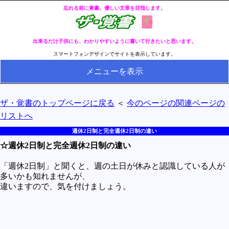
忘れる前に覚書。優しい文章を目指します。
出来るだけ子供にも、わかりやすいように書いて行きたいと思います。
スマートフォンデザインでサイトを表示しています。
メニューを表示
HOME
ザ・覚書のトップページに戻る
＜
今のページの関連ページの
全ページのリストへ
リストへ
今の分類ページのリストへ
週休2日制と完全週休2日制の違い
☆週休2日制と完全週休2日制の違い
健康
冬・冷え性対策
「週休2日制」と聞くと、週の土日が休みと認識している人が
多いかも知れませんが、
生活
違いますので、気を付けましょう。
料理とか食べ物
外国語