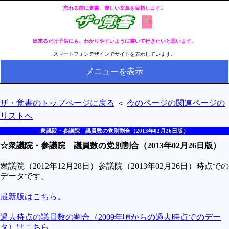
忘れる前に覚書。優しい文章を目指します。
出来るだけ子供にも、わかりやすいように書いて行きたいと思います。
スマートフォンデザインでサイトを表示しています。
メニューを表示
HOME
ザ・覚書のトップページに戻る
＜
今のページの関連ページの
全ページのリストへ
リストへ
今の分類ページのリストへ
衆議院・参議院 議員数の党別割合（2013年02月26日版）
☆衆議院・参議院 議員数の党別割合（2013年02月26日版）
健康
冬・冷え性対策
衆議院（2012年12月28日）参議院（2013年02月26日）時点での
データです。
生活
最新版はこちら。
料理とか食べ物
過去時点の議員数の割合（2009年頃からの過去時点でのデー
外国語
タ）はこちら。