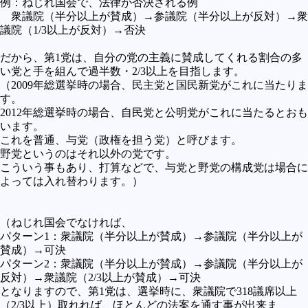
例：ねじれ国会で、法律が否決される例
衆議院（半分以上が賛成）→参議院（半分以上が反対）→衆
議院（1/3以上が反対）→否決
だから、第1党は、自分の党の主義に賛成してくれる割合の多
い党と手を組んで過半数・2/3以上を目指します。
（2009年総選挙時の場合、民主党と国民新党がこれに当たりま
す。
2012年総選挙時の場合、自民党と公明党がこれに当たるとおも
います。
これを普通、与党（政権を担う党）と呼びます。
野党というのはそれ以外の党です。
こういう事もあり、打算などで、与党と野党の構成党は場合に
よっては入れ替わります。）
（ねじれ国会でなければ、
パターン1：衆議院（半分以上が賛成）→参議院（半分以上が
賛成）→可決
パターン2：衆議院（半分以上が賛成）→参議院（半分以上が
反対）→衆議院（2/3以上が賛成）→可決
となりますので、第1党は、選挙時に、衆議院で318議席以上
（2/3以上）取れれば、ほとんどの法案を通す事が出来ま