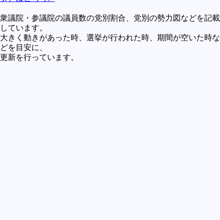
買うべきか買わざるべきか
衆議院・参議院の議員数の党別割合、党別の勢力図などを記載
社会
しています。
大きく動きがあった時、選挙が行われた時、期間が空いた時な
政治
どを目安に、
更新を行っています。
歴史
世の中の最新情報
投資とか
時事ネタ
自然
地理とか
災害
宇宙とか地球
ハイテク・デジタルとか
趣味