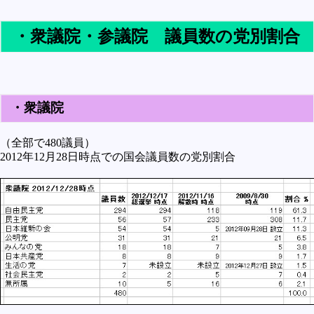
未確認
・衆議院・参議院 議員数の党別割合
テレビドラマとか
アプリケーション操作
プログラミング(C言語)
・衆議院
プログラミング(VBA)
プログラミング(HTML)
（全部で480議員）
2012年12月28日時点での国会議員数の党別割合
プログラミング(PHP)
プログラミング(JavaScript)