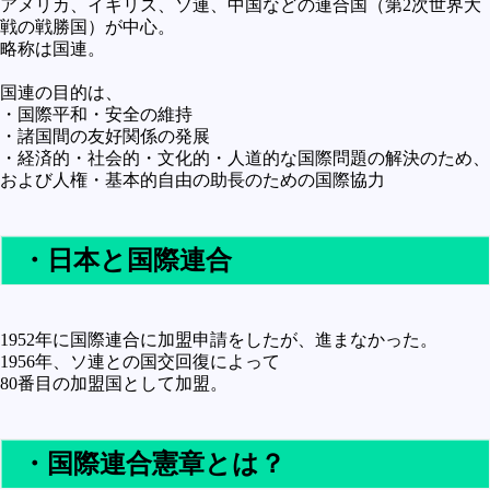
アメリカ、イギリス、ソ連、中国などの連合国（第2次世界大
未確認
戦の戦勝国）が中心。
略称は国連。
テレビドラマとか
国連の目的は、
アプリケーション操作
・国際平和・安全の維持
プログラミング(C言語)
・諸国間の友好関係の発展
・経済的・社会的・文化的・人道的な国際問題の解決のため、
プログラミング(VBA)
および人権・基本的自由の助長のための国際協力
プログラミング(HTML)
プログラミング(PHP)
・日本と国際連合
プログラミング(JavaScript)
1952年に国際連合に加盟申請をしたが、進まなかった。
1956年、ソ連との国交回復によって
80番目の加盟国として加盟。
・国際連合憲章とは？