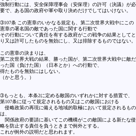
強制行動には、安全保障理事会（安保理）の許可（決議）が必
要で、ある国の政府や軍や取り決めだけでしてはいけない。
➂107条 この憲章のいかなる規定も、第二次世界大戦中にこの
憲章の署名国の敵であった国に関する行動で
その行動について責任を有する政府がこの戦争の結果としてと
り又は許可したものを無効にし、又は排除するものではない。
この憲章の決まりは、
第二次世界大戦の結果、勝った国が、第二次世界大戦中に敵だ
った国（負けた国）（日本とか）への行動で、
得たものを無効にはしない。
（かと思う。）
➂もっとも、本条2に定める敵国のいずれかに対する措置で、
第107条に従って規定されるもの又はこの敵国における
侵略政策の再現に備える地域的取極において規定されるもの
は、
関係政府の要請に基いてこの機構がこの敵国による新たな侵
略を防止する責任を負うときまで例外とする。
これが例外の説明だと思われます。