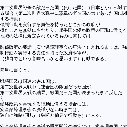
第二次世界戦争の敵だった国（負けた国）（日本とか）へ対す
る場合（第二次世界大戦中に憲章の署名国の敵であった国に関
する行動）、
強制行動を実行する責任を持ったどこかの政府が、
得たことを無効にされたり、相手国の侵略政策の再現に備える
地域の法律に規定されているものに関しては、
関係政府の要請（安全保障理事会の可決？）されるまでは、強
制行動を実行する責任を持った政府や軍が、
（独自でという意味合いかと思います）行動できる。
簡単に書くと、
戦勝国又は国連の参加国は、
第二次世界大戦中に連合国の敵国だった国が、
第二次世界大戦の結果、敵国だった国が決まった事に反した
り、
侵略政策を再現する行動に備える場合には、
安全保障理事会の決議がない時までは、
独自に強制行動が（独断と偏見で行動も）出来る。
安全保障理事会の決議の重要問題の決定には、常任理事国（ア