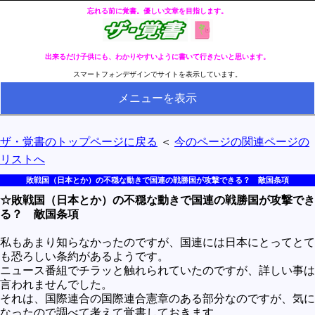
忘れる前に覚書。優しい文章を目指します。
出来るだけ子供にも、わかりやすいように書いて行きたいと思います。
スマートフォンデザインでサイトを表示しています。
メニューを表示
HOME
ザ・覚書のトップページに戻る
＜
今のページの関連ページの
全ページのリストへ
リストへ
今の分類ページのリストへ
敗戦国（日本とか）の不穏な動きで国連の戦勝国が攻撃できる？ 敵国条項
☆敗戦国（日本とか）の不穏な動きで国連の戦勝国が攻撃でき
健康
る？ 敵国条項
冬・冷え性対策
私もあまり知らなかったのですが、国連には日本にとってとて
生活
も恐ろしい条約があるようです。
ニュース番組でチラッと触れられていたのですが、詳しい事は
料理とか食べ物
言われませんでした。
それは、国際連合の国際連合憲章のある部分なのですが、気に
外国語
なったので調べて考えて覚書しておきます。