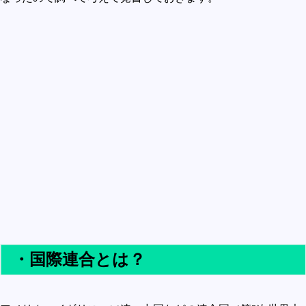
買うべきか買わざるべきか
社会
政治
歴史
世の中の最新情報
投資とか
時事ネタ
自然
地理とか
災害
宇宙とか地球
・国際連合とは？
ハイテク・デジタルとか
趣味