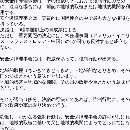
①安全保障理事会は、その権威の下における強制行動のため
に、適当な場合には、前記の地域的取極または地域的機関を利
用する。
安全保障理事会は、実質的に国際連合の中で最も大きな権限を
持っている。
決議は、9理事国以上の賛成票による。
ただし、重要問題の決定には、常任理事国（アメリカ・イギリ
ス・フランス・ロシア・中国）の1か国でも反対すると成立し
ない。
安全保障理事会には、権威があって、強制行動が出来る。
地域的取極（ちいきてきとりきめ）＝地域的なとりきめ。その
国の法律とかいう意味だと思います。
地域的機関＝地域的な機関。その国の政府や軍とかいう意味だ
と思います。
それが適当（多分、決議の可決）であれば、強制行動に、その
国の政府や軍の取り決めで行う。
②但し、いかなる強制行動も、安全保障理事会の許可がなけれ
ば、地域的取極に基いて又は地域的機関によってとられてはな
らない。