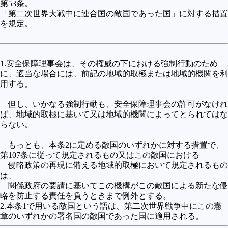
第53条。
「第二次世界大戦中に連合国の敵国であった国」に対する措置
を規定。
1.安全保障理事会は、その権威の下における強制行動のため
に、適当な場合には、前記の地域的取極または地域的機関を利
用する。
但し、いかなる強制行動も、安全保障理事会の許可がなけれ
ば、地域的取極に基いて又は地域的機関によってとられてはな
らない。
もっとも、本条2に定める敵国のいずれかに対する措置で、
第107条に従って規定されるもの又はこの敵国における
侵略政策の再現に備える地域的取極において規定されるもの
は、
関係政府の要請に基いてこの機構がこの敵国による新たな侵
略を防止する責任を負うときまで例外とする。
2.本条1で用いる敵国という語は、第二次世界戦争中にこの憲
章のいずれかの署名国の敵国であった国に適用される。