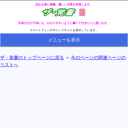
忘れる前に覚書。優しい文章を目指します。
出来るだけ子供にも、わかりやすいように書いて行きたいと思います。
スマートフォンデザインでサイトを表示しています。
メニューを表示
HOME
ザ・覚書のトップページに戻る
＜
今のページの関連ページの
全ページのリストへ
リストへ
今の分類ページのリストへ
健康
冬・冷え性対策
生活
料理とか食べ物
外国語