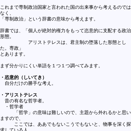
未確認
これまで専制政治国家と言われた国の出来事から考えるのでは
なく、
テレビドラマとか
「専制政治」という辞書の意味から考えます。
アプリケーション操作
辞書では、「個人が絶対的権力をもって恣意的に支配する政治
形態。
プログラミング(C言語)
アリストテレスは、君主制の堕落した形態とし
プログラミング(VBA)
た。専政」
とあります。
プログラミング(HTML)
まず分かりにくい単語を１つ１つ調べてみます。
プログラミング(PHP)
・恣意的（しいてき）
プログラミング(JavaScript)
自分だけの勝手な考え。
・アリストテレス
昔の有名な哲学者。
・哲学者
「哲学」の意味は難しいので、主題から外れるかと思い
ますので、
ここでは、ああでもないこうでもないと、物事を深く探
求している人