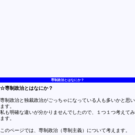
買うべきか買わざるべきか
社会
政治
歴史
世の中の最新情報
投資とか
時事ネタ
自然
専制政治とはなにか？
☆専制政治とはなにか？
地理とか
災害
専制政治と独裁政治がごっちゃになっている人も多いかと思い
ます。
宇宙とか地球
私も明確な違いが分かりませんでしたので、１つ１つ考えてみ
ます。
ハイテク・デジタルとか
このページでは、専制政治（専制主義）について考えます。
趣味