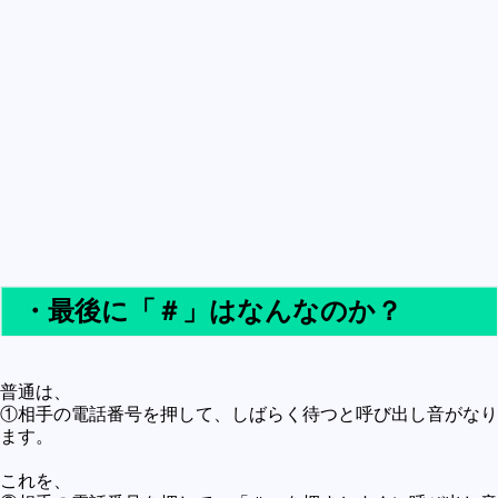
買うべきか買わざるべきか
社会
政治
歴史
世の中の最新情報
投資とか
時事ネタ
自然
・最後に「＃」はなんなのか？
地理とか
災害
普通は、
宇宙とか地球
①相手の電話番号を押して、しばらく待つと呼び出し音がなり
ます。
ハイテク・デジタルとか
趣味
これを、