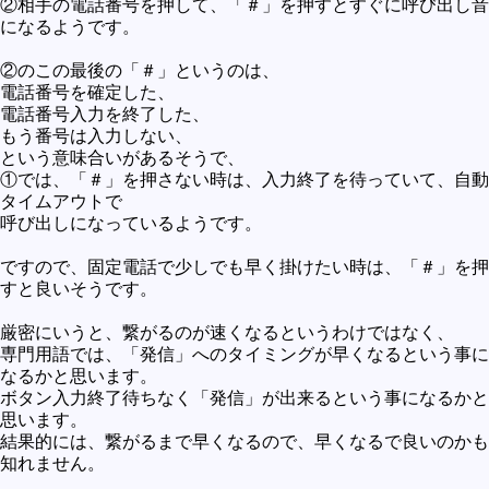
②相手の電話番号を押して、「＃」を押すとすぐに呼び出し音
未確認
になるようです。
テレビドラマとか
②のこの最後の「＃」というのは、
電話番号を確定した、
アプリケーション操作
電話番号入力を終了した、
プログラミング(C言語)
もう番号は入力しない、
という意味合いがあるそうで、
プログラミング(VBA)
①では、「＃」を押さない時は、入力終了を待っていて、自動
タイムアウトで
プログラミング(HTML)
呼び出しになっているようです。
プログラミング(PHP)
ですので、固定電話で少しでも早く掛けたい時は、「＃」を押
プログラミング(JavaScript)
すと良いそうです。
厳密にいうと、繋がるのが速くなるというわけではなく、
専門用語では、「発信」へのタイミングが早くなるという事に
なるかと思います。
ボタン入力終了待ちなく「発信」が出来るという事になるかと
思います。
結果的には、繋がるまで早くなるので、早くなるで良いのかも
知れません。