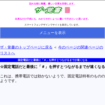
忘れる前に覚書。優しい文章を目指します。
出来るだけ子供にも、わかりやすいように書いて行きたいと思います。
スマートフォンデザインでサイトを表示しています。
メニューを表示
HOME
ザ・覚書のトップページに戻る
＜
今のページの関連ページの
全ページのリストへ
リストへ
今の分類ページのリストへ
固定電話だと最後に「＃」を押すとつながるまでが速くなる
☆固定電話だと最後に「＃」を押すとつながるまでが速くなる
健康
冬・冷え性対策
これは、携帯電話では効かないようで、固定電話特有のものの
ようです。
生活
料理とか食べ物
外国語