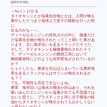
(2013/11/02)
＜No.1＞ ひかる
ダイオキシンとか塩素化合物とかは、人間が物を
燃やしたりつまり地球上で原子の移動を行った時
に
出るのかな～～。
ディーゼルエンジンの排気ガスの中に 微量だけ
ど塩素化合物が検出されたってこと聞いた事があ
ります。主に海岸沿いを走るトラックだそうだ。
そして、ダイオキシンも極微量検出されたそう
で、ディーゼルエンジンの燃焼工程において
燃焼爆発時にどのような化学変化がされているの
か？
ヒョトしたら、農薬を沢山ばらまいている農村地
帯を走るトラックからはサリンが検出されるか
も？？
でも、可能性も否定できないよね。
事実 海岸沿いは海水の飛沫が沢山あり、それを
吸い込んだエンジンから塩素が出ても不思議では
ないと思うし、プラスチックと同じ分子構造の軽
油からダイオキシンが検出されてもおかしくない
と思わないかな？