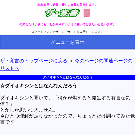
忘れる前に覚書。優しい文章を目指します。
出来るだけ子供にも、わかりやすいように書いて行きたいと思います。
スマートフォンデザインでサイトを表示しています。
メニューを表示
HOME
ザ・覚書のトップページに戻る
＜
今のページの関連ページの
全ページのリストへ
リストへ
今の分類ページのリストへ
ダイオキシンとはなんなんだろう
☆ダイオキシンとはなんなんだろう
健康
冬・冷え性対策
ダイオキシンと聞いて、「何かが燃えると発生する有害な気
体？」
生活
とかしか思いつきません。
今ひとつ理解が足りなかったので、ちょっとだけ調べてみた覚
料理とか食べ物
書です。
外国語