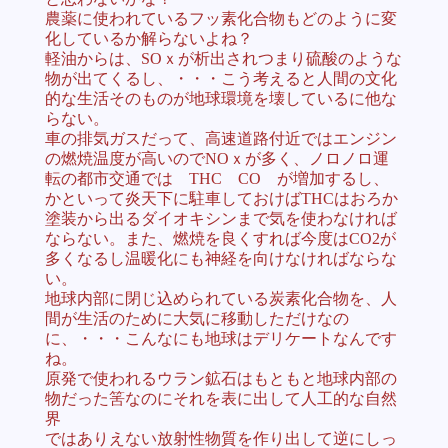
農薬に使われているフッ素化合物もどのように変
化しているか解らないよね？
軽油からは、SOｘが析出されつまり硫酸のような
物が出てくるし、・・・こう考えると人間の文化
的な生活そのものが地球環境を壊しているに他な
らない。
車の排気ガスだって、高速道路付近ではエンジン
の燃焼温度が高いのでNOｘが多く、ノロノロ運
転の都市交通では THC CO が増加するし、
かといって炎天下に駐車しておけばTHCはおろか
塗装から出るダイオキシンまで気を使わなければ
ならない。また、燃焼を良くすれば今度はCO2が
多くなるし温暖化にも神経を向けなければならな
い。
地球内部に閉じ込められている炭素化合物を、人
間が生活のために大気に移動しただけなの
に、・・・こんなにも地球はデリケートなんです
ね。
原発で使われるウラン鉱石はもともと地球内部の
物だった筈なのにそれを表に出して人工的な自然
界
ではありえない放射性物質を作り出して逆にしっ