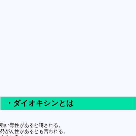
買うべきか買わざるべきか
社会
政治
歴史
世の中の最新情報
投資とか
時事ネタ
自然
地理とか
災害
・ダイオキシンとは
宇宙とか地球
ハイテク・デジタルとか
強い毒性があると噂される。
趣味
発がん性があるとも言われる。