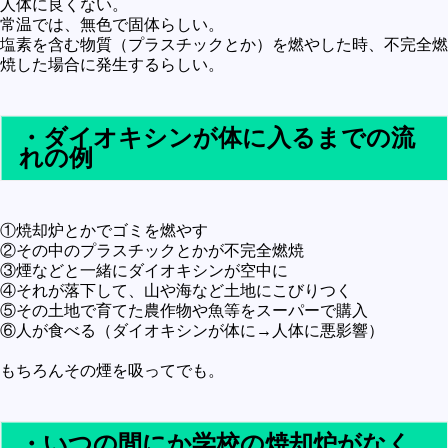
人体に良くない。
未確認
常温では、無色で固体らしい。
塩素を含む物質（プラスチックとか）を燃やした時、不完全燃
テレビドラマとか
焼した場合に発生するらしい。
アプリケーション操作
プログラミング(C言語)
・ダイオキシンが体に入るまでの流
れの例
プログラミング(VBA)
プログラミング(HTML)
プログラミング(PHP)
①焼却炉とかでゴミを燃やす
②その中のプラスチックとかが不完全燃焼
プログラミング(JavaScript)
③煙などと一緒にダイオキシンが空中に
④それが落下して、山や海など土地にこびりつく
⑤その土地で育てた農作物や魚等をスーパーで購入
⑥人が食べる（ダイオキシンが体に→人体に悪影響）
もちろんその煙を吸ってでも。
・いつの間にか学校の焼却炉がなく