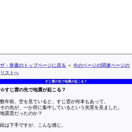
買うべきか買わざるべきか
社会
政治
歴史
世の中の最新情報
投資とか
ザ・覚書のトップページに戻る
＜
今のページの関連ページの
時事ネタ
リストへ
自然
すじ雲の先で地震が起こる？
地理とか
☆すじ雲の先で地震が起こる？
災害
数年前、空を見ていると、すじ雲が何本もあって、
宇宙とか地球
その先が、一か所に集中しているという光景を見ました。
地震雲だったのか？
ハイテク・デジタルとか
絵は下手ですが、こんな感じ。
趣味