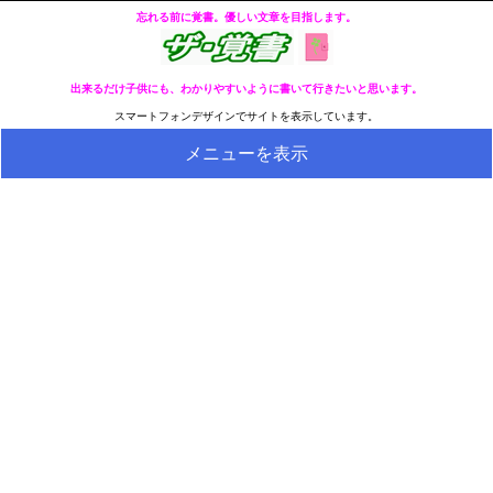
忘れる前に覚書。優しい文章を目指します。
出来るだけ子供にも、わかりやすいように書いて行きたいと思います。
スマートフォンデザインでサイトを表示しています。
メニューを表示
HOME
全ページのリストへ
今の分類ページのリストへ
健康
冬・冷え性対策
生活
料理とか食べ物
外国語