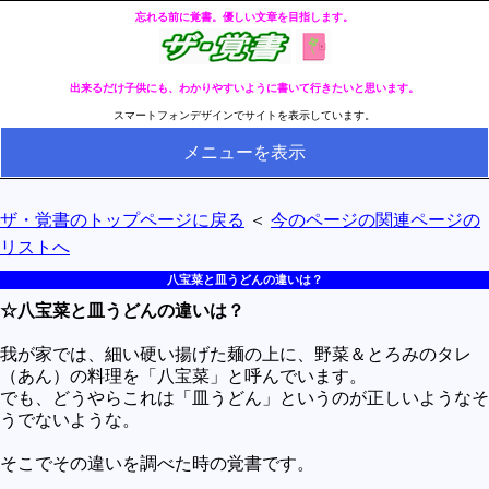
忘れる前に覚書。優しい文章を目指します。
出来るだけ子供にも、わかりやすいように書いて行きたいと思います。
スマートフォンデザインでサイトを表示しています。
メニューを表示
HOME
ザ・覚書のトップページに戻る
＜
今のページの関連ページの
全ページのリストへ
リストへ
今の分類ページのリストへ
八宝菜と皿うどんの違いは？
☆八宝菜と皿うどんの違いは？
健康
冬・冷え性対策
我が家では、細い硬い揚げた麺の上に、野菜＆とろみのタレ
（あん）の料理を「八宝菜」と呼んでいます。
生活
でも、どうやらこれは「皿うどん」というのが正しいようなそ
うでないような。
料理とか食べ物
そこでその違いを調べた時の覚書です。
外国語