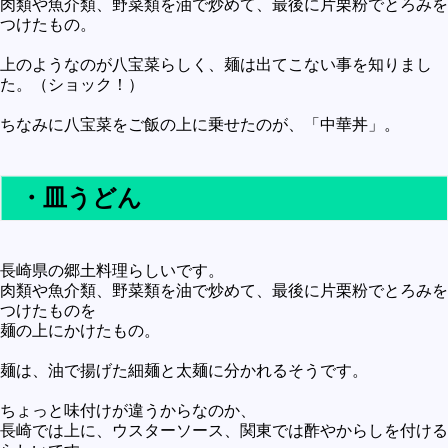
肉類や魚介類、野菜類を油で炒めて、最後に片栗粉でとろみを
未確認
つけたもの。
テレビドラマとか
上のようなのが八宝菜らしく、麺は出てこない事を知りまし
た。（ショック！）
アプリケーション操作
プログラミング(C言語)
ちなみに八宝菜をご飯の上に乗せたのが、「中華丼」。
プログラミング(VBA)
・皿うどん
プログラミング(HTML)
プログラミング(PHP)
プログラミング(JavaScript)
長崎県の郷土料理らしいです。
肉類や魚介類、野菜類を油で炒めて、最後に片栗粉でとろみを
つけたものを
麺の上にかけたもの。
麺は、油で揚げた細麺と太麺に分かれるそうです。
ちょっと味付けが違うからなのか、
長崎では上に、ウスターソース、関東では酢やからしを付ける