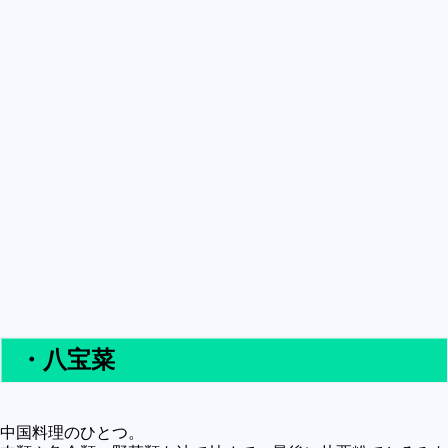
買うべきか買わざるべきか
社会
政治
歴史
世の中の最新情報
投資とか
時事ネタ
自然
地理とか
災害
・八宝菜
宇宙とか地球
ハイテク・デジタルとか
趣味
中国料理のひとつ。