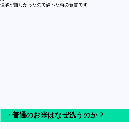
買うべきか買わざるべきか
理解が難しかったので調べた時の覚書です。
社会
政治
歴史
世の中の最新情報
投資とか
時事ネタ
自然
地理とか
災害
宇宙とか地球
・普通のお米はなぜ洗うのか？
ハイテク・デジタルとか
趣味