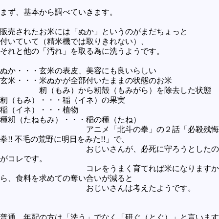
未確認
まず、基本から調べていきます。
テレビドラマとか
販売されたお米には「ぬか」というのがまだちょっと
付いていて（精米機では取りきれない）、
アプリケーション操作
それと他の「汚れ」を取る為に洗うようです。
プログラミング(C言語)
ぬか・・・玄米の表皮、美容にも良いらしい
プログラミング(VBA)
玄米・・・米ぬかが全部付いたままの状態のお米
籾（もみ）から籾殻（もみがら）を除去した状態
プログラミング(HTML)
籾（もみ）・・・稲（イネ）の果実
稲（イネ）・・・植物
プログラミング(PHP)
種籾（たねもみ）・・・稲の種（たね）
プログラミング(JavaScript)
アニメ「北斗の拳」の２話「必殺残悔
拳!! 不毛の荒野に明日をみた!!」で、
おじいさんが、必死に守ろうとしたの
がコレです。
コレをうまく育てれば米になりますか
ら、食料を求めての奪い合いが減ると
おじいさんは考えたようです。
普通、年配の方は「洗う」でなく「研ぐ（とぐ）」と言います