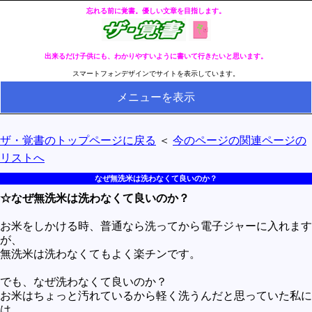
忘れる前に覚書。優しい文章を目指します。
出来るだけ子供にも、わかりやすいように書いて行きたいと思います。
スマートフォンデザインでサイトを表示しています。
メニューを表示
HOME
ザ・覚書のトップページに戻る
＜
今のページの関連ページの
全ページのリストへ
リストへ
今の分類ページのリストへ
なぜ無洗米は洗わなくて良いのか？
☆なぜ無洗米は洗わなくて良いのか？
健康
冬・冷え性対策
お米をしかける時、普通なら洗ってから電子ジャーに入れます
が、
生活
無洗米は洗わなくてもよく楽チンです。
料理とか食べ物
でも、なぜ洗わなくて良いのか？
お米はちょっと汚れているから軽く洗うんだと思っていた私に
外国語
は