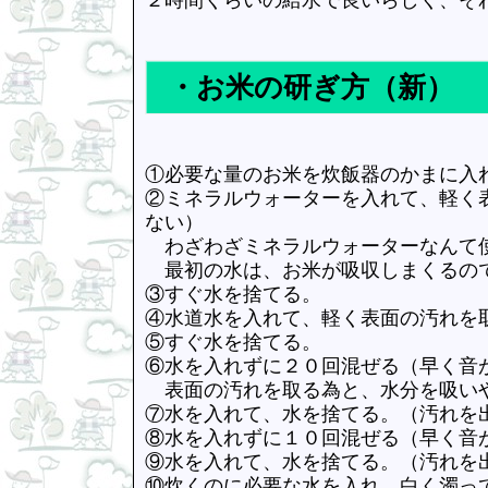
・お米の研ぎ方（新）
①必要な量のお米を炊飯器のかまに入
②ミネラルウォーターを入れて、軽く
ない）
わざわざミネラルウォーターなんて
最初の水は、お米が吸収しまくるの
③すぐ水を捨てる。
④水道水を入れて、軽く表面の汚れを
⑤すぐ水を捨てる。
⑥水を入れずに２０回混ぜる（早く音
表面の汚れを取る為と、水分を吸いや
⑦水を入れて、水を捨てる。（汚れを
⑧水を入れずに１０回混ぜる（早く音
⑨水を入れて、水を捨てる。（汚れを
⑩炊くのに必要な水を入れ、白く濁っ