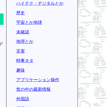
ハイテク・デジタルとか
歴史
宇宙とか地球
未確認
地理とか
が
災害
時事ネタ
趣味
アプリケーション操作
世の中の最新情報
外国語