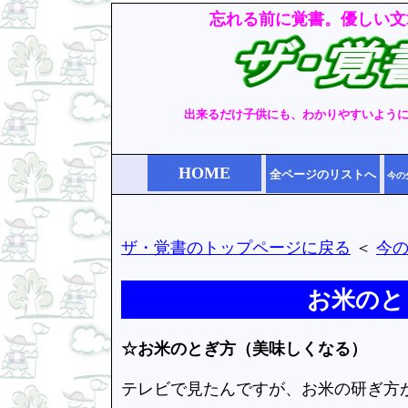
忘れる前に覚書。優しい文
出来るだけ子供にも、わかりやすいよう
HOME
全ページのリストへ
今の
ザ・覚書のトップページに戻る
＜
今
お米のと
☆お米のとぎ方（美味しくなる）
テレビで見たんですが、お米の研ぎ方