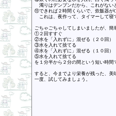
濁りはデンプンだから、これがない
⑪できれば２時間くらいで、炊飯器が
これは、夜作って、タイマーして寝て
ごちゃごちゃしてしまいましたが、簡
①２回すすぐ
②水を「入れずに」混ぜる（２０回）
③水を入れて捨てる
④水を「入れずに」混ぜる（１０回）
⑤水を入れて捨てる
を１分半から２分の間という短い時間
すると、今までより栄養が残った、美
一度、試してみましょう。