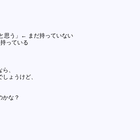
うと思う」← まだ持っていない
う持っている
、
なら、
でしょうけど、
、
のかな？