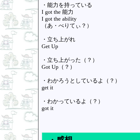
・能力を持っている
I got the 能力
I got the ability
（あ・べりてぃ？）
・立ち上がれ
Get Up
・立ち上がった（？）
Got Up（？）
・わかろうとしているよ（？）
get it
・わかっているよ（？）
got it