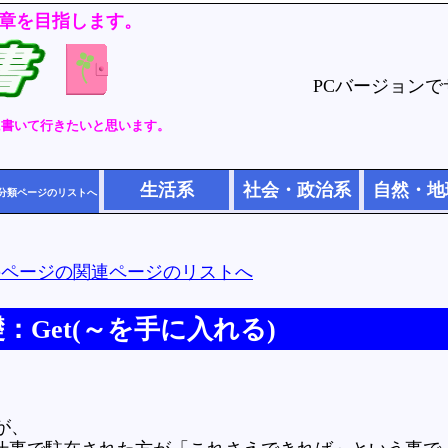
章を目指します。
PCバージョン
に書いて行きたいと思います。
生活系
社会・政治系
自然・地
分類ページのリストへ
のページの関連ページのリストへ
：Get(～を手に入れる)
が、