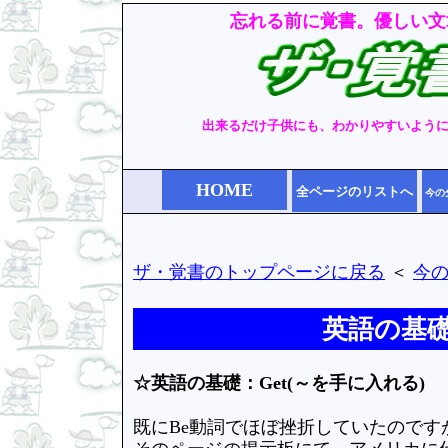
忘れる前に覚書。優しい文
出来るだけ子供にも、わかりやすいよう
HOME
全ページのリストへ
今の
ザ・覚書のトップページに戻る
＜
今
英語の基礎
☆英語の基礎：Get(～を手に入れる)
既にBe動詞でほぼ挫折していたのです