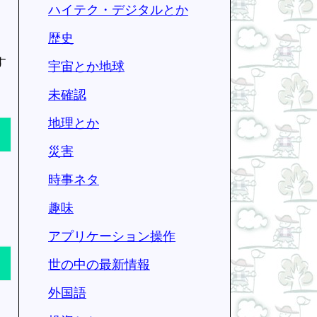
ハイテク・デジタルとか
歴史
す
宇宙とか地球
未確認
地理とか
災害
時事ネタ
趣味
アプリケーション操作
世の中の最新情報
外国語