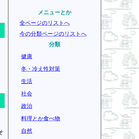
メニューとか
全ページのリストへ
今の分類ページのリストへ
分類
健康
冬・冷え性対策
生活
社会
政治
料理とか食べ物
自然
そ