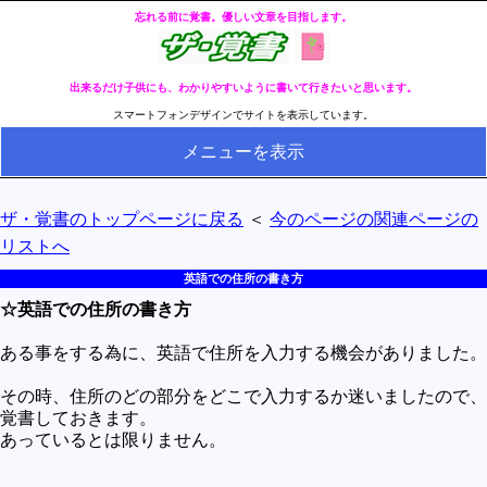
忘れる前に覚書。優しい文章を目指します。
出来るだけ子供にも、わかりやすいように書いて行きたいと思います。
スマートフォンデザインでサイトを表示しています。
メニューを表示
HOME
ザ・覚書のトップページに戻る
＜
今のページの関連ページの
全ページのリストへ
リストへ
今の分類ページのリストへ
英語での住所の書き方
☆英語での住所の書き方
健康
冬・冷え性対策
ある事をする為に、英語で住所を入力する機会がありました。
生活
その時、住所のどの部分をどこで入力するか迷いましたので、
覚書しておきます。
料理とか食べ物
あっているとは限りません。
外国語