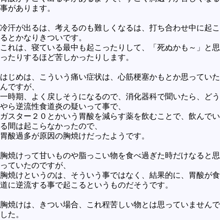
事があります。
未確認
テレビドラマとか
冷汗が出るは、考えるのも難しくなるは、打ち合わせ中に起こ
るとかなりきついです。
アプリケーション操作
これは、寝ている最中も起こったりして、「死ぬかも～」と思
ったりするほど苦しかったりします。
プログラミング(C言語)
はじめは、こういう痛い症状は、心筋梗塞かもとか思っていた
プログラミング(VBA)
んですが、
プログラミング(HTML)
一時期、よく戻しそうになるので、消化器科で聞いたら、どう
やら逆流性食道炎の疑いって事で、
プログラミング(PHP)
ガスター２０とかいう胃酸を減らす薬を飲むことで、飲んでい
る間は起こらなかったので、
プログラミング(JavaScript)
胃酸過多が原因の胸焼けだったようです。
胸焼けって甘いものや脂っこい物を食べ過ぎた時だけなると思
っていたのですが、
胸焼けというのは、そういう事ではなく、結果的に、胃酸が食
道に逆流する事で起こるというものだそうです。
胸焼けは、きつい場合、これ程苦しい物とは思っていませんで
した。