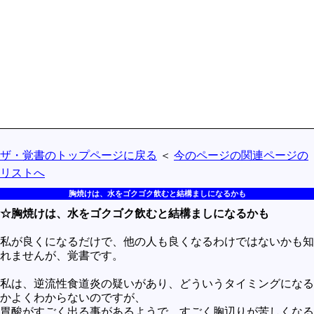
買うべきか買わざるべきか
社会
政治
歴史
世の中の最新情報
投資とか
ザ・覚書のトップページに戻る
＜
今のページの関連ページの
時事ネタ
リストへ
自然
胸焼けは、水をゴクゴク飲むと結構ましになるかも
地理とか
☆胸焼けは、水をゴクゴク飲むと結構ましになるかも
災害
私が良くになるだけで、他の人も良くなるわけではないかも知
宇宙とか地球
れませんが、覚書です。
ハイテク・デジタルとか
私は、逆流性食道炎の疑いがあり、どういうタイミングになる
かよくわからないのですが、
趣味
胃酸がすごく出る事があるようで、すごく胸辺りが苦しくなる