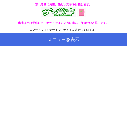
忘れる前に覚書。優しい文章を目指します。
出来るだけ子供にも、わかりやすいように書いて行きたいと思います。
スマートフォンデザインでサイトを表示しています。
メニューを表示
HOME
全ページのリストへ
今の分類ページのリストへ
健康
冬・冷え性対策
生活
料理とか食べ物
外国語