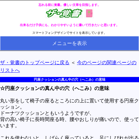
忘れる前に覚書。優しい文章を目指します。
出来るだけ子供にも、わかりやすいように書いて行きたいと思います。
スマートフォンデザインでサイトを表示しています。
メニューを表示
HOME
ザ・覚書のトップページに戻る
＜
今のページの関連ページの
全ページのリストへ
リストへ
今の分類ページのリストへ
円座クッションの真ん中の穴（へこみ）の意味
☆円座クッションの真ん中の穴（へこみ）の意味
健康
冬・冷え性対策
丸い形をして椅子の座るところにの上に置いて使用する円座ク
ッション。
生活
ドーナツクッションともいうようですが、
背の高い椅子に長時間座る時、腰やおしりが痛いので、使って
料理とか食べ物
います。
外国語
これを使わないと、しばらく座っていると、足にしびれが出る