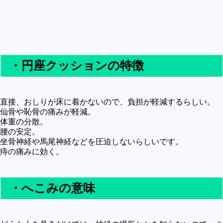
未確認
テレビドラマとか
アプリケーション操作
プログラミング(C言語)
・円座クッションの特徴
プログラミング(VBA)
プログラミング(HTML)
直接、おしりが床に着かないので、負担が軽減するらしい。
仙骨や恥骨の痛みが軽減。
プログラミング(PHP)
体重の分散。
プログラミング(JavaScript)
腰の安定。
坐骨神経や馬尾神経などを圧迫しないらしいです。
痔の痛みに効く。
・へこみの意味