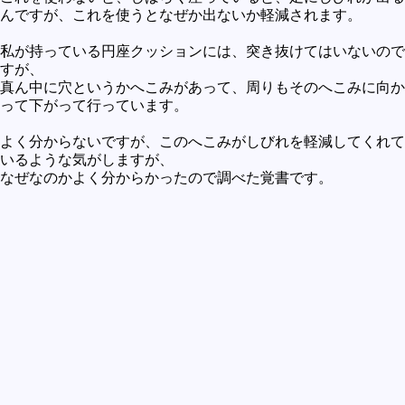
買うべきか買わざるべきか
んですが、これを使うとなぜか出ないか軽減されます。
社会
私が持っている円座クッションには、突き抜けてはいないので
すが、
政治
真ん中に穴というかへこみがあって、周りもそのへこみに向か
って下がって行っています。
歴史
世の中の最新情報
よく分からないですが、このへこみがしびれを軽減してくれて
いるような気がしますが、
投資とか
なぜなのかよく分からかったので調べた覚書です。
時事ネタ
自然
地理とか
災害
宇宙とか地球
ハイテク・デジタルとか
趣味