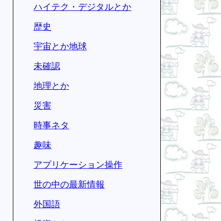
ハイテク・デジタルとか
歴史
宇宙とか地球
未確認
地理とか
災害
時事ネタ
趣味
アプリケーション操作
世の中の最新情報
外国語