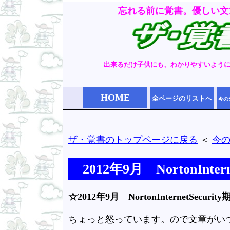
忘れる前に覚書。優しい文
出来るだけ子供にも、わかりやすいよう
HOME
全ページのリストへ
今の
ザ・覚書のトップページに戻る
＜
今
2012年9月 NortonIn
☆2012年9月 NortonInternetSec
ちょっと怒っています。ので文章がい