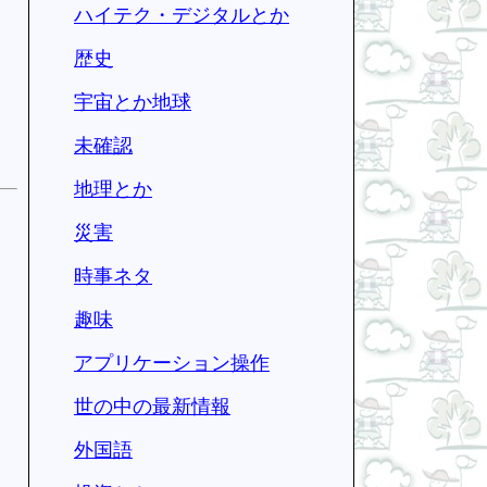
ハイテク・デジタルとか
歴史
宇宙とか地球
未確認
地理とか
災害
時事ネタ
趣味
アプリケーション操作
世の中の最新情報
外国語