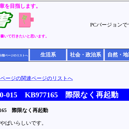
章を目指します。
PCバージョン
に書いて行きたいと思います。
生活系
社会・政治系
自然・地
分類ページのリストへ
のページの関連ページのリストへ
10-015 KB977165 際限なく再起動
977165 際限なく再起動
ッチがやばいらしいです。