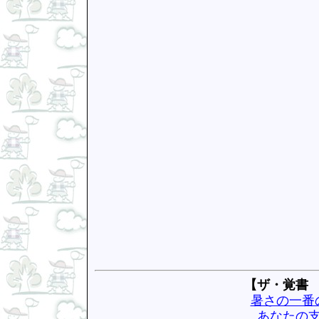
【ザ・覚書
暑さの一番
あなたの