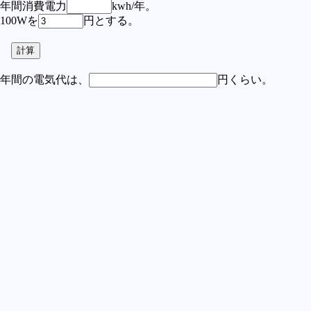
年間消費電力
kwh/年。
100Wを
円とする。
年間の電気代は、
円くらい。