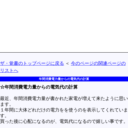
買うべきか買わざるべきか
社会
政治
歴史
世の中の最新情報
投資とか
ザ・覚書のトップページに戻る
＜
今のページの関連ページの
時事ネタ
リストへ
自然
年間消費電力量からの電気代の計算
地理とか
☆年間消費電力量からの電気代の計算
災害
最近、年間消費電力量が書かれた家電が増えて来たように思い
宇宙とか地球
ます。
１年間に大体どれだけの電力をを使うのを表示してくれていま
ハイテク・デジタルとか
す。
買った後に心配になるのが、電気代になるので嬉しい事です。
趣味