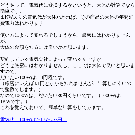
どうやって、電気代に変換するかというと、大体の計算でなら
未確認
簡単です。
テレビドラマとか
１KW辺りの電気代が大体わかれば、その商品の大体の年間消
費電力はわかります。
アプリケーション操作
使い方によって変わるでしょうから、厳密にはわかりません
プログラミング(C言語)
が、
大体の金額を知るには良いかと思います。
プログラミング(VBA)
プログラミング(HTML)
契約している電気会社によって変わるんですが、
どうせ厳密にはわかりませんし、ここでは大体で良いと思いま
プログラミング(PHP)
すので、
だいたい100Wは、3円程です。
プログラミング(JavaScript)
（厳密にいえば3.1円とかかも知れませんが、計算しにくいの
で整数でします。）
なので1000Wは、だいたい30円くらいです。（1000Wは、
1KWです。）
これを覚えておいて、簡単な計算をしてみます。
電気代 100Wはだいたい3円。