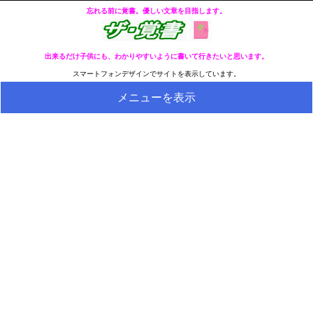
忘れる前に覚書。優しい文章を目指します。
出来るだけ子供にも、わかりやすいように書いて行きたいと思います。
スマートフォンデザインでサイトを表示しています。
メニューを表示
HOME
全ページのリストへ
今の分類ページのリストへ
健康
冬・冷え性対策
生活
料理とか食べ物
外国語