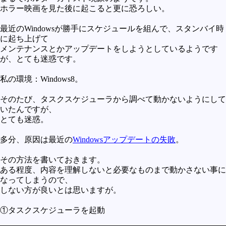
ホラー映画を見た後に起こると更に恐ろしい。
未確認
テレビドラマとか
最近のWindowsが勝手にスケジュールを組んで、スタンバイ時
に起ち上げて
アプリケーション操作
メンテナンスとかアップデートをしようとしているようです
が、とても迷惑です。
プログラミング(C言語)
私の環境：Windows8。
プログラミング(VBA)
プログラミング(HTML)
そのたび、タスクスケジューラから調べて動かないようにして
いたんですが、
プログラミング(PHP)
とても迷惑。
プログラミング(JavaScript)
多分、原因は最近の
Windowsアップデートの失敗
。
その方法を書いておきます。
ある程度、内容を理解しないと必要なものまで動かさない事に
なってしまうので、
しない方が良いとは思いますが。
①タスクスケジューラを起動