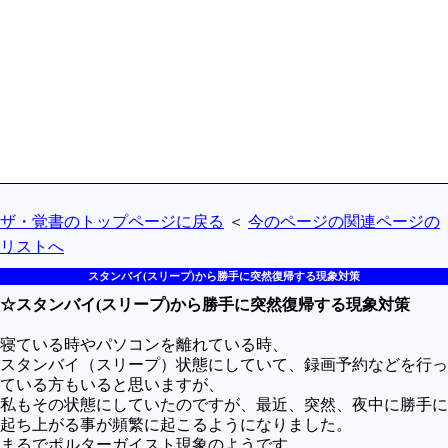
買うべきか買わざるべきか
社会
政治
歴史
世の中の最新情報
投資とか
ザ・覚書のトップページに戻る
＜
今のページの関連ページの
時事ネタ
リストへ
自然
スタンバイ(スリープ)から勝手に突然復帰する現象対策
地理とか
☆スタンバイ(スリープ)から勝手に突然復帰する現象対策
災害
寝ている時やパソコンを離れている時、
宇宙とか地球
スタンバイ（スリープ）状態にしていて、録画予約などを行っ
ている方もいると思いますが、
ハイテク・デジタルとか
私もその状態にしていたのですが、最近、突然、夜中に勝手に
起ち上がる事が頻繁に起こるようになりました。
趣味
まるでポルターガイスト現象のようです。