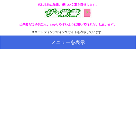
忘れる前に覚書。優しい文章を目指します。
出来るだけ子供にも、わかりやすいように書いて行きたいと思います。
スマートフォンデザインでサイトを表示しています。
メニューを表示
HOME
全ページのリストへ
今の分類ページのリストへ
健康
冬・冷え性対策
生活
料理とか食べ物
外国語