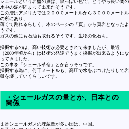
シェールという岩盤の層は、黒っぽい色で、どうやら長い間の
未確認
水中の泥が固まって出来たそうです。
この層はアメリカでは２０００メートルから３０００メートル
テレビドラマとか
の所にあり、
薄くて割れるらしく、本のページの「頁」から頁岩となったよ
アプリケーション操作
うです。
プログラミング(C言語)
ガスの他にも石油も取れるそうです。生物の化石も。
プログラミング(VBA)
採掘するのは、高い技術が必要とされて来ましたが、最近
（2000年頃から）は技術の発達でうまく採掘が出来るようにな
プログラミング(HTML)
ってきました。
この事を「シェール革命」とか言うそうです。
プログラミング(PHP)
採掘する為に、何千メートルも、高圧で水をぶつけたりして岩
プログラミング(JavaScript)
盤を壊していくらしいです。
・シェールガスの量とか、日本との
関係
１番シェールガスの埋蔵量が多い国は、中国。