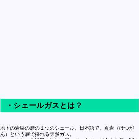
買うべきか買わざるべきか
社会
政治
歴史
世の中の最新情報
投資とか
時事ネタ
自然
地理とか
災害
・シェールガスとは？
宇宙とか地球
ハイテク・デジタルとか
地下の岩盤の層の１つのシェール、日本語で、頁岩（けつが
趣味
ん）という層で採れる天然ガス。