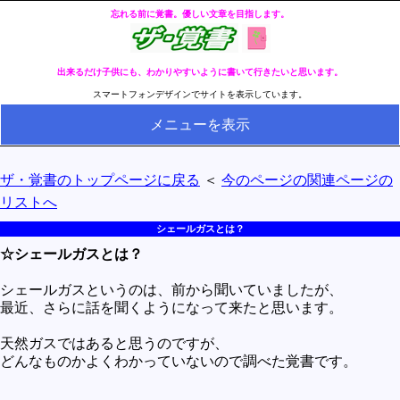
忘れる前に覚書。優しい文章を目指します。
出来るだけ子供にも、わかりやすいように書いて行きたいと思います。
スマートフォンデザインでサイトを表示しています。
メニューを表示
HOME
ザ・覚書のトップページに戻る
＜
今のページの関連ページの
全ページのリストへ
リストへ
今の分類ページのリストへ
シェールガスとは？
☆シェールガスとは？
健康
冬・冷え性対策
シェールガスというのは、前から聞いていましたが、
最近、さらに話を聞くようになって来たと思います。
生活
天然ガスではあると思うのですが、
料理とか食べ物
どんなものかよくわかっていないので調べた覚書です。
外国語