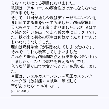
らなくなり捨てる羽目になりました。
教訓は アルコールの腐食性はばかにならないと
言う事でした。
そして 月日が経ち今度はディーゼルエンジンを
食用油で走る事をやってみました。勿論家庭用
天ぷら油で これも良く走りました。歩行者はす
き焼きの匂いを出して走る僕の車にビックリでし
た。秋が来て初冬の頃車は何故かうんともすんと
もいわなくなりました。
理由は燃料系全てが固形化してしまったのです。
それで これも廃車してしまいました。
これらの事例は勿論問題点と解決策をパテント化
しましたが、ひとつ燃料を換えるだけでも
色々な問題が出て大変だったことを思い出しまし
た。
今度は、シェルガスエンジン＝高圧ガスタンク
ベータ腺（放射能）＝被爆 等で動く
車があったらいいのにな～。
(2014/03/03)