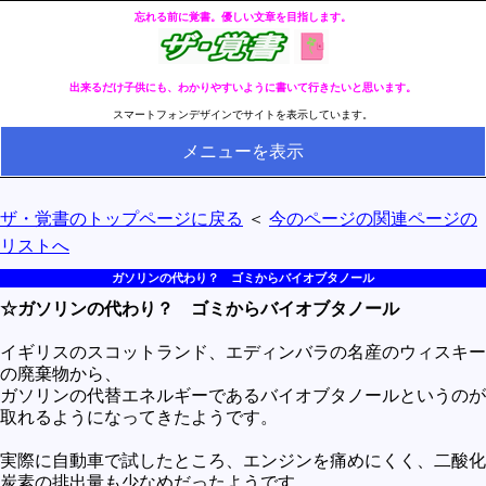
忘れる前に覚書。優しい文章を目指します。
出来るだけ子供にも、わかりやすいように書いて行きたいと思います。
スマートフォンデザインでサイトを表示しています。
メニューを表示
HOME
ザ・覚書のトップページに戻る
＜
今のページの関連ページの
全ページのリストへ
リストへ
今の分類ページのリストへ
ガソリンの代わり？ ゴミからバイオブタノール
☆ガソリンの代わり？ ゴミからバイオブタノール
健康
冬・冷え性対策
イギリスのスコットランド、エディンバラの名産のウィスキー
の廃棄物から、
生活
ガソリンの代替エネルギーであるバイオブタノールというのが
取れるようになってきたようです。
料理とか食べ物
実際に自動車で試したところ、エンジンを痛めにくく、二酸化
外国語
炭素の排出量も少なめだったようです。