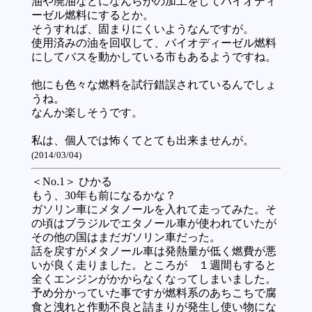
油や廃油などになんらかの加工をしてバイオディ
ーゼル燃料にするとか。
そうすれば、固まりにくいようなんですが。
使用済みの油を回収して、バイオディーゼル燃料
にしてバスを動かしている市もあるようですね。
他にも色々な燃料を試行錯誤されているんでしょ
うね。
なんか楽しそうです。
私は、個人では怖くてとても出来ませんが。
(2014/03/04)
＜No.1＞ ひかる
もう、30年も前になるかな？
ガソリン車にメタノールを入れて走ってみた。そ
の頃はブラジルでエタノール車が使われていたが
その他の国はまだガソリン車だった。
話を戻すがメタノール車は発熱量が低く燃費が悪
いが良く走りました。ところが １週間もすると
全くエンジンがかからなくなってしまいました。
予め分かっていた事ですが燃料系のあちこちで腐
食と洩れと作動不良と詰まりが発生し使い物にな