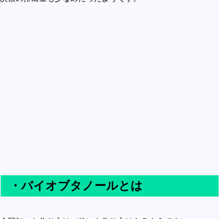
買うべきか買わざるべきか
社会
政治
歴史
世の中の最新情報
投資とか
時事ネタ
自然
地理とか
災害
宇宙とか地球
・バイオブタノールとは
ハイテク・デジタルとか
趣味