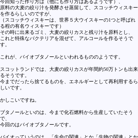
今回知った作り方は（他にも作り方はあるようです）、
未確認
原料の大麦の絞り汁を発酵させ蒸留して、スコッチウィスキー
を作るらしいのですが、
テレビドラマとか
（スコッチウィスキーは、世界５大ウイスキーの1つと呼ばれ
る程の有名ウィスキーです）
アプリケーション操作
その時に出来るゴミ、大麦の絞りカスと残り汁を原料とし、
プログラミング(C言語)
これと特殊なバクテリアを混ぜて、アルコールを作るそうで
す。
プログラミング(VBA)
これが、バイオブタノールといわれるもののようです。
プログラミング(HTML)
スコットランドでは、大麦の絞りカスが年間約50万トンも出来
プログラミング(PHP)
るそうです。
プログラミング(JavaScript)
今までだったら捨てるものを、エネルギーとして再利用するら
しいです。
かしこいですね。
ブタノールといのは、今まで化石燃料から生産していたそう
で、
今回のはバイオブタノールです。
バイオっていうのは、「生命の関連」とか「生物の関連」とか