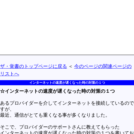
買うべきか買わざるべきか
社会
政治
歴史
世の中の最新情報
投資とか
ザ・覚書のトップページに戻る
＜
今のページの関連ページの
時事ネタ
リストへ
自然
インターネットの速度が遅くなった時の対策の１つ
地理とか
☆インターネットの速度が遅くなった時の対策の１つ
災害
あるプロバイダーを介してインターネットを接続しているので
宇宙とか地球
すが、
最近、通信がとても重くなる事が多くなりました。
ハイテク・デジタルとか
そこで、プロバイダーのサポートさんに教えてもらった
趣味
インターネットの速度が遅くなった時の対策の１つを書いてお