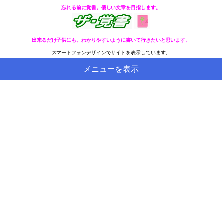
忘れる前に覚書。優しい文章を目指します。
出来るだけ子供にも、わかりやすいように書いて行きたいと思います。
スマートフォンデザインでサイトを表示しています。
メニューを表示
HOME
全ページのリストへ
今の分類ページのリストへ
健康
冬・冷え性対策
生活
料理とか食べ物
外国語