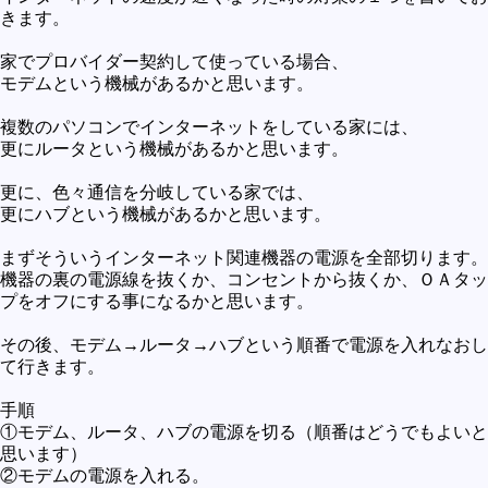
きます。
未確認
テレビドラマとか
家でプロバイダー契約して使っている場合、
モデムという機械があるかと思います。
アプリケーション操作
複数のパソコンでインターネットをしている家には、
プログラミング(C言語)
更にルータという機械があるかと思います。
プログラミング(VBA)
更に、色々通信を分岐している家では、
プログラミング(HTML)
更にハブという機械があるかと思います。
プログラミング(PHP)
まずそういうインターネット関連機器の電源を全部切ります。
機器の裏の電源線を抜くか、コンセントから抜くか、ＯＡタッ
プログラミング(JavaScript)
プをオフにする事になるかと思います。
その後、モデム→ルータ→ハブという順番で電源を入れなおし
て行きます。
手順
①モデム、ルータ、ハブの電源を切る（順番はどうでもよいと
思います）
②モデムの電源を入れる。